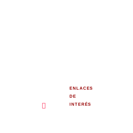
ABIERTO
/
LAS 24
GARZOTA
HORAS
2 LA
SÁBADO
SALLE Y
ABIERTO
TERCER
LAS 24
CALLEJÓN
HORAS
SOLAR 7,
DOMINGO
GUAYAQUI
ABIERTO
L 090513
LAS 24
GUAYAQUI
HORAS
L,
ENLACES
ECUADOR
DE
INTERÉS
Reseña
Renta car